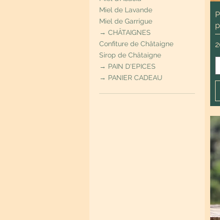
Miel de Lavande
P
Miel de Garrigue
p
→ CHÂTAIGNES
P
2
Confiture de Châtaigne
Sirop de Châtaigne
→ PAIN D'EPICES
→ PANIER CADEAU