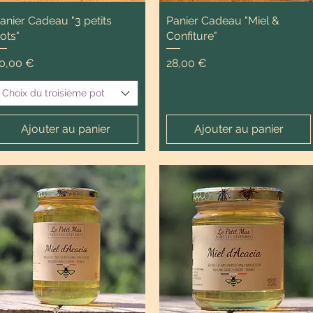
anier Cadeau "3 petits
Panier Cadeau "Miel &
ots"
Confiture"
rix
Prix
0,00 €
28,00 €
Choix du troisième pot
Ajouter au panier
Ajouter au panier