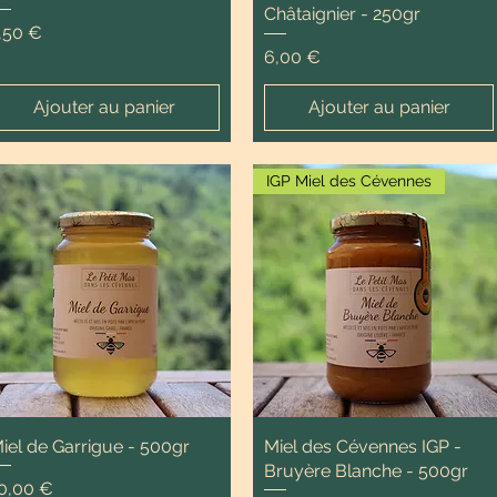
Châtaignier - 250gr
rix
,50 €
Prix
6,00 €
Ajouter au panier
Ajouter au panier
IGP Miel des Cévennes
iel de Garrigue - 500gr
Miel des Cévennes IGP -
Bruyère Blanche - 500gr
rix
0,00 €