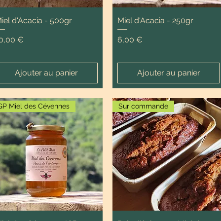
iel d'Acacia - 500gr
Miel d'Acacia - 250gr
rix
Prix
0,00 €
6,00 €
Ajouter au panier
Ajouter au panier
GP Miel des Cévennes
Sur commande