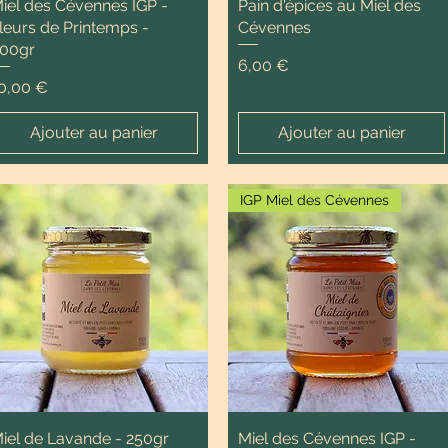
iel des Cévennes IGP -
Pain d'épices au Miel des
leurs de Printemps -
Cévennes
00gr
Prix
6,00 €
rix
0,00 €
Ajouter au panier
Ajouter au panier
IGP Miel des Cévennes
iel de Lavande - 250gr
Miel des Cévennes IGP -